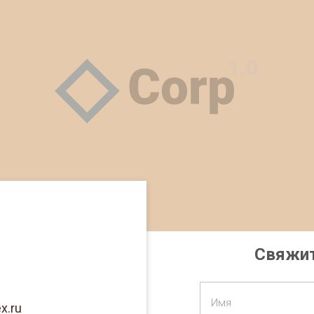
Свяжит
Имя
x.ru