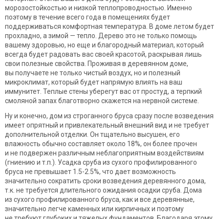
морозостойкостью и низкой теплопроводностью. Именно
поэтому в течение всего года в помещениях будет
поддерживаться комфортная температура. В доме летом будет
прохладно, а зимой — тепло. Дерево это не только помощь
вашему здоровью, но еще и благородный материал, который
всегда будет радовать вас своей красотой, раскрывая лишь
свои полезные свойства. Проживая в деревянном доме,
вы получаете не только чистый воздух, но и полезный
микроклимат, который будет напрямую влиять на ваш
иммунитет. Теплые стены уберегут вас от простуд, а терпкий
смоляной запах благотворно скажется на нервной системе.
Ну и конечно, дом из строганного бруса сразу после возведения
имеет опрятный и привлекательный внешний вид и не требует
дополнительной отделки. Он тщательно высушен, его
влажность обычно составляет около 18%, он более прочен
и не подвержен различным неблагоприятным воздействиям
(гниению и т.п.). Усадка сруба из сухого профилированного
бруса не превышает 1.5-2.5%, что дает возможность
значительно сократить сроки возведения деревянного дома,
т.к. не требуется длительного ожидания осадки сруба. Дома
из сухого профилированного бруса, как и все деревянные,
значительно легче каменных или кирпичных и поэтому
не требуют глубоких и тяжелых фундаментов. Благодаря этому,