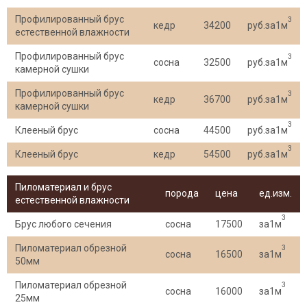
Профилированный брус
3
кедр
34200
руб.за1м
естественной влажности
Профилированный брус
3
сосна
32500
руб.за1м
камерной сушки
Профилированный брус
3
кедр
36700
руб.за1м
камерной сушки
3
Клееный брус
сосна
44500
руб.за1м
3
Клееный брус
кедр
54500
руб.за1м
Пиломатериал и брус
порода
цена
ед.изм.
естественной влажности
3
Брус любого сечения
сосна
17500
за1м
Пиломатериал обрезной
3
сосна
16500
за1м
50мм
Пиломатериал обрезной
3
сосна
16000
за1м
25мм