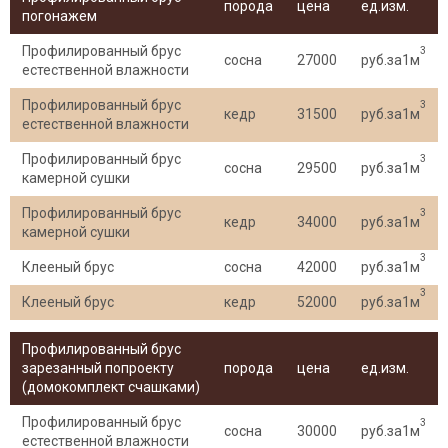
порода
цена
ед.изм.
погонажем
Профилированный брус
3
сосна
27000
руб.за1м
естественной влажности
Профилированный брус
3
кедр
31500
руб.за1м
естественной влажности
Профилированный брус
3
сосна
29500
руб.за1м
камерной сушки
Профилированный брус
3
кедр
34000
руб.за1м
камерной сушки
3
Клееный брус
сосна
42000
руб.за1м
3
Клееный брус
кедр
52000
руб.за1м
Профилированный брус
зарезанный попроекту
порода
цена
ед.изм.
(домокомплект счашками)
Профилированный брус
3
сосна
30000
руб.за1м
естественной влажности