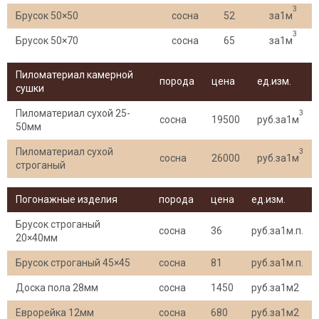
3
Брусок 50×50
сосна
52
за1м
3
Брусок 50×70
сосна
65
за1м
Пиломатериал камерной
порода
цена
ед.изм.
сушки
Пиломатериал сухой 25-
3
сосна
19500
руб.за1м
50мм
Пиломатериал сухой
3
сосна
26000
руб.за1м
строганый
Погонажные изделия
порода
цена
ед.изм.
Брусок строганый
сосна
36
руб.за1м.п.
20×40мм
Брусок строганый 45×45
сосна
81
руб.за1м.п.
Доска пола 28мм
сосна
1450
руб.за1м2
Еврорейка 12мм
сосна
680
руб.за1м2