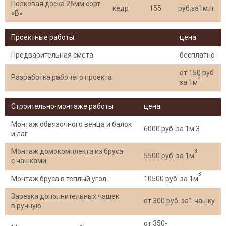
Полковая доска 26мм сорт
кедр
155
руб.за1м.п.
«В»
Проектные работы
цена
Предварительная смета
бесплатно
от 150 руб
Разработка рабочего проекта
2
за 1м
Строительно-монтаже работы
цена
Монтаж обвязочного венца и балок
6000 руб. за 1м.3
и лаг
Монтаж домокомплекта из бруса
3
5500 руб. за 1м
с чашками
3
Монтаж бруса в теплый угол
10500 руб. за 1м
Зарезка дополнительных чашек
от 300 руб. за1 чашку
в ручную
от 350-