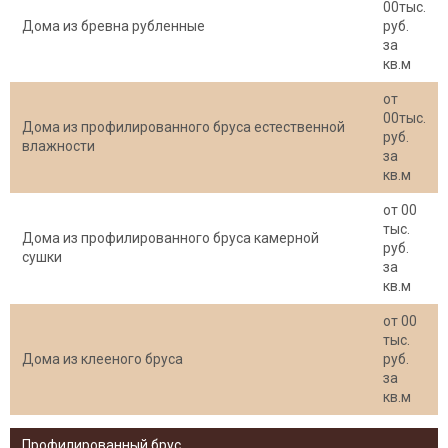
00тыс.
Дома из бревна рубленные
руб.
за
кв.м
от
00тыс.
Дома из профилированного бруса естественной
руб.
влажности
за
кв.м
от 00
тыс.
Дома из профилированного бруса камерной
руб.
сушки
за
кв.м
от 00
тыс.
Дома из клееного бруса
руб.
за
кв.м
Профилированный брус