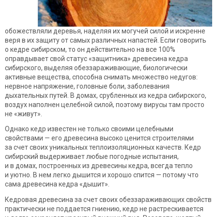
обожествляли деревья, наделяя их могучей силой и искренне
веря в их защиту от самых различных напастей. Если говорить
о кедре сибирском, то он действительно на все 100%
оправдывает свой статус «защитника» древесина кедра
сибирского, выделяя обеззараживающие, биологически
активные вещества, способна снимать множество недугов:
нервное напряжение, головные боли, заболевания
дыхательных путей. В домах, срубленных из кедра сибирского,
воздух наполнен целебной силой, поэтому вирусы там просто
не «живут».
Однако кедр известен не только своими целебными
свойствами — его древесина высоко ценится строителями
за счет своих уникальных теплоизоляционных качеств. Кедр
сибирский выдерживает любые погодные испытания,
и в домах, построенных из древесины кедра, всегда тепло
и уютно. В нем легко дышится и хорошо спится — потому что
сама древесина кедра «дышит».
Кедровая древесина за счет своих обеззараживающих свойств
практически не поддается гниению, кедр не растрескивается