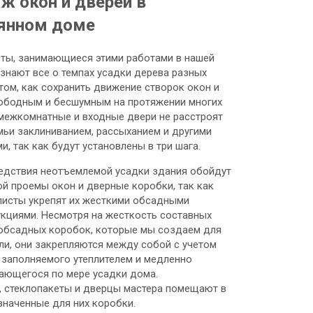
ж окон и дверей в
янном доме
ты, занимающиеся этими работами в нашей
 знают все о темпах усадки дерева разных
 том, как сохранить движение створок окон и
ободным и бесшумным на протяжении многих
 межкомнатные и входные двери не расстроят
мьи заклиниванием, рассыханием и другими
, так как будут установлены в три шага.
едствия неотъемлемой усадки здания обойдут
й проемы окон и дверные коробки, так как
листы укрепят их жесткими обсадными
укциями. Несмотря на жесткость составных
 обсадных коробок, которые мы создаем для
ли, они закрепляются между собой с учетом
 заполняемого утеплителем и медленно
ающегося по мере усадки дома.
, стеклопакеты и дверцы мастера помещают в
значенные для них коробки.