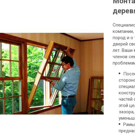
Монта
дерев
Специалис
компании,
пород и о
дверей св
лет. Ваши
членов се
проблемами
Посл
стороно
специа
констр
частей
этой це
зазора,
уменьш
Рамы
предна