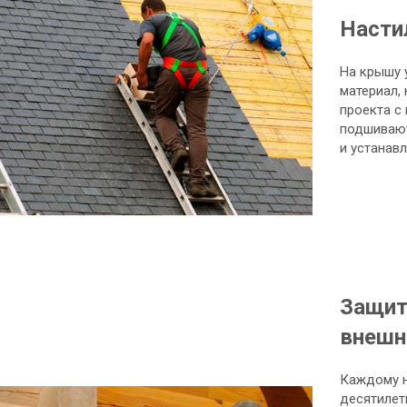
Насти
На крышу 
материал,
проекта с
подшивают
и устанав
Защит
внешн
Каждому н
десятилет