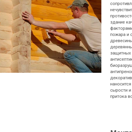
сопротивл
нечувстви
противост
здание ка
факторами
пожара и 
древесины
деревянны
защитных 
антисепт
биоразруш
антипрено
декоратив
наносится
сырости и
притока в