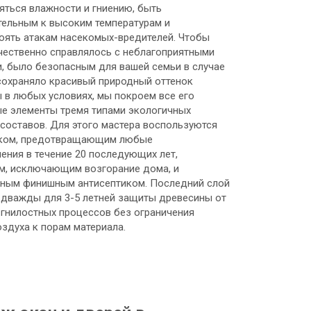
яться влажности и гниению, быть
тельным к высоким температурам и
оять атакам насекомых-вредителей. Чтобы
чественно справлялось с неблагоприятными
, было безопасным для вашей семьи в случае
сохраняло красивый природный оттенок
 в любых условиях, мы покроем все его
е элементы тремя типами экологичных
составов. Для этого мастера воспользуются
иком, предотвращающим любые
ения в течение 20 последующих лет,
м, исключающим возгорание дома, и
ным финишным антисептиком. Последний слой
 дважды для 3-5 летней защиты древесины от
 гнилостных процессов без ограничения
оздуха к порам материала.