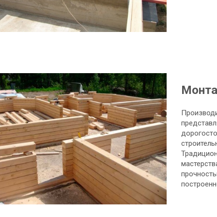
Монта
Производи
представл
дорогосто
строитель
Традицион
мастерств
прочность
построенно