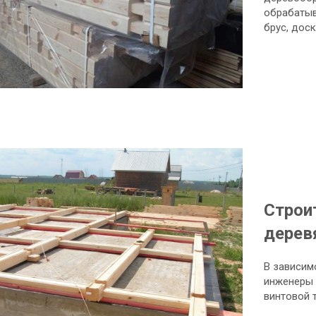
обрабатыв
брус, дос
Строи
дерев
В зависим
инженеры 
винтовой 