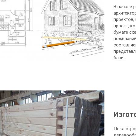
В начале 
архитекто
проектов,
проект, к
бумаге сх
пожеланий
составляе
представл
бани.
Изгот
Пока стро
деревооб