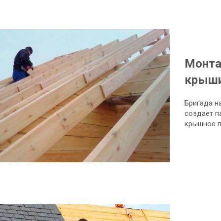
Монта
крыш
Бригада н
создает п
крышное п