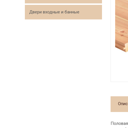
Двери входные и банные
Опис
Половая