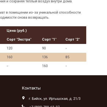
ия и сохраняя тёплый воздух внутри дома.
мат в помещении из-за уникальной способности
ходимости снова возвращать.
Цена (руб.)
Сорт "Экстра"
Сорт "1"
Сорт "2"
120
90
-
160
136
85
-
160
-
Контакты
г. Бийск, ул. Иртышская, д. 21/3