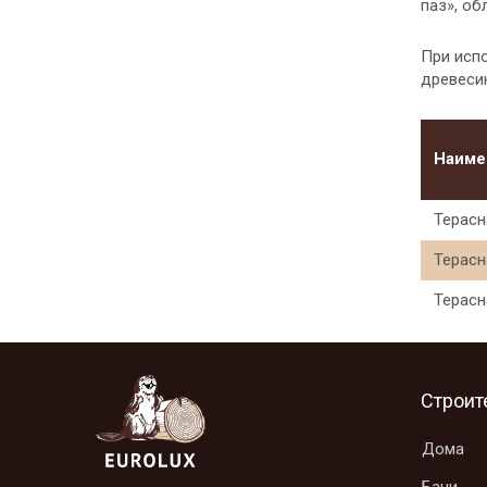
паз», о
При исп
древеси
Наиме
Терасн
Терасн
Терасн
Строит
Дома
Бани