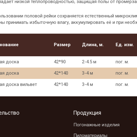
бладает низкой теплопроводностью, защищая полы от промерзан
ользовании половой рейки сохраняется естественный микрокли
ны принимать избыточную влагу, аккумулировать её и при необ
нование
Размер
Длина, м.
Ед. изм.
ая доска
42*90
2-4.5 м
пог. м.
ая доска
42*140
3-4 м
пог. м.
ая доска вильвет
42*140
3-4 м
пог. м.
ельство
Продукция
Погонажные изделия
Пиломатериалы